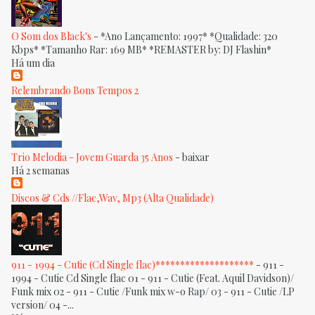
O Som dos Black's
-
*Ano Lançamento: 1997* *Qualidade: 320
Kbps* *Tamanho Rar: 169 MB* *REMASTER by: DJ Flashin*
Há um dia
Relembrando Bons Tempos 2
Trio Melodia - Jovem Guarda 35 Anos
-
baixar
Há 2 semanas
Discos & Cds //Flac,Wav, Mp3 (Alta Qualidade)
911 - 1994 - Cutie (Cd Single flac)********************
-
911 -
1994 - Cutie Cd Single flac 01 - 911 - Cutie (Feat. Aquil Davidson)/
Funk mix 02 - 911 - Cutie /Funk mix w-o Rap/ 03 - 911 - Cutie /LP
version/ 04 -...