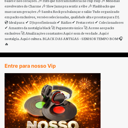
bailes e nos corações. 🎶 Hits que fizeram história no Hip Hop 🎶 Melodias
envolventes do Charme 🎶 Slow Jams pra sentir a vibe 🎶 Flashbacks que
marcaram gerações 🎶 Samba Rock pra balançar o salão Tudo organizado
em packs exclusivos, versões selecionadas, qualidade alta e prontas para DJ.
💿 Ideal para: ✔ DJs profissionais ✔ Rádios ✔ Festas retrô ✔ Colecionadores
✔ Amantes da nostalgia black 🚀 Pagamento único 🚀 Acesso aos packs
exclusivos 🚀 Atualizações constantes Aqui é som de verdade. Aqui é
nostalgia. Aqui é cultura. BLACK DAS ANTIGAS – SENHOR TEMPO BOM 🎧
🔥
Entre para nosso Vip