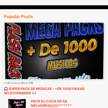
Popular Posts
7/08/2025 12:38:00 PM
🎧 SUPER PACK DE MÚSICAS - +DE 1000 FAIXAS
SELECIONADAS! 🎶
PACK DJ CUCA SÓ AS
MELHORES///////*******