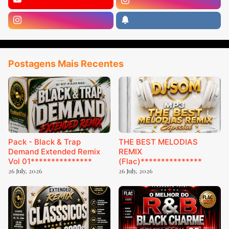
Postagens Mais Recentes
Pack - Black & Trap
THE BEST MELODIAS
Demand Extended Remix
REMIX
Vol 01***************
(Flac)***************
26 July, 2026
26 July, 2026