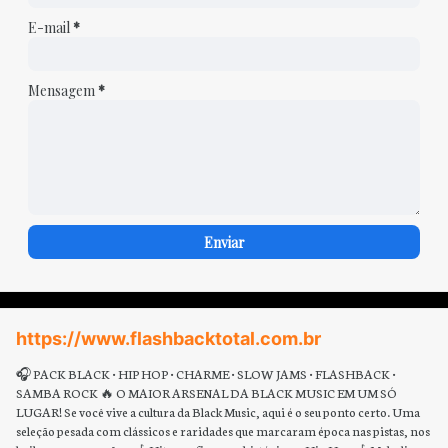
E-mail
*
Mensagem
*
https://www.flashbacktotal.com.br
🎧 PACK BLACK • HIP HOP • CHARME • SLOW JAMS • FLASHBACK •
SAMBA ROCK 🔥 O MAIOR ARSENAL DA BLACK MUSIC EM UM SÓ
LUGAR! Se você vive a cultura da Black Music, aqui é o seu ponto certo. Uma
seleção pesada com clássicos e raridades que marcaram época nas pistas, nos