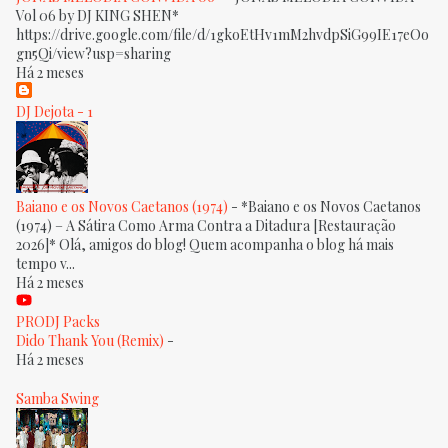
Vol 06 by DJ KING SHEN*
https://drive.google.com/file/d/1gkoEtHv1mM2hvdpSiG99IE17eOo
gn5Qi/view?usp=sharing
Há 2 meses
DJ Dejota - 1
Baiano e os Novos Caetanos (1974)
-
*Baiano e os Novos Caetanos
(1974) – A Sátira Como Arma Contra a Ditadura [Restauração
2026]* Olá, amigos do blog! Quem acompanha o blog há mais
tempo v...
Há 2 meses
PRODJ Packs
Dido Thank You (Remix)
-
Há 2 meses
Samba Swing