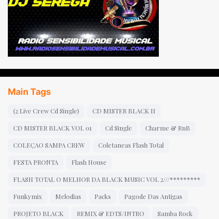
Main Tags
(2 Live Crew Cd Single)
CD MISTER BLACK II
CD MISTER BLACK VOL 01
Cd Single
Charme & RnB
COLEÇAO SAMPA CREW
Coletaneas Flash Total
FESTA PRONTA
Flash House
FLASH TOTAL O MELHOR DA BLACK MUSIC VOL 2///*********
Funkymix
Melodias
Packs
Pagode Das Antigas
PROJETO BLACK
REMIX & EDTS/INTRO
Samba Rock