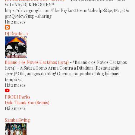
Vol 06 by DJ KING SHEN*
https://drive.google.com/file/d/1gkoEtHv1mM2hvdpSiG99IE17eOo
gn5Qi/view?usp=sharing
Há 2 meses
DJ Dejota - 1
Baiano e os Novos Caetanos (1974)
-
*Baiano e os Novos Caetanos
(1974) – A Sátira Como Arma Contra a Ditadura [Restauração
2026]* Olá, amigos do blog! Quem acompanha o blog há mais
tempo v...
Há 2 meses
PRODJ Packs
Dido Thank You (Remix)
-
Há 2 meses
Samba Swing