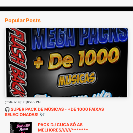
Popular Posts
7/08/2025 12:38:00 PM
🎧 SUPER PACK DE MÚSICAS - +DE 1000 FAIXAS
SELECIONADAS! 🎶
PACK DJ CUCA SÓ AS
MELHORES///////*******