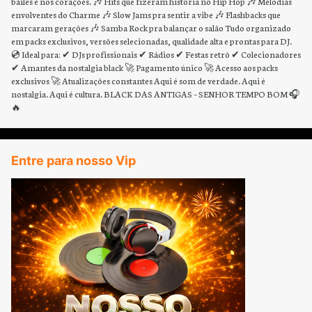
bailes e nos corações. 🎶 Hits que fizeram história no Hip Hop 🎶 Melodias
envolventes do Charme 🎶 Slow Jams pra sentir a vibe 🎶 Flashbacks que
marcaram gerações 🎶 Samba Rock pra balançar o salão Tudo organizado
em packs exclusivos, versões selecionadas, qualidade alta e prontas para DJ.
💿 Ideal para: ✔ DJs profissionais ✔ Rádios ✔ Festas retrô ✔ Colecionadores
✔ Amantes da nostalgia black 🚀 Pagamento único 🚀 Acesso aos packs
exclusivos 🚀 Atualizações constantes Aqui é som de verdade. Aqui é
nostalgia. Aqui é cultura. BLACK DAS ANTIGAS – SENHOR TEMPO BOM 🎧
🔥
Entre para nosso Vip