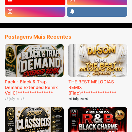
Postagens Mais Recentes
Pack - Black & Trap
THE BEST MELODIAS
Demand Extended Remix
REMIX
Vol 01***************
(Flac)***************
26 July, 2026
26 July, 2026