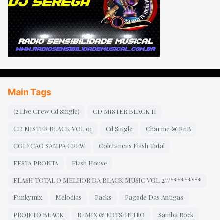
Main Tags
(2 Live Crew Cd Single)
CD MISTER BLACK II
CD MISTER BLACK VOL 01
Cd Single
Charme & RnB
COLEÇAO SAMPA CREW
Coletaneas Flash Total
FESTA PRONTA
Flash House
FLASH TOTAL O MELHOR DA BLACK MUSIC VOL 2///*********
Funkymix
Melodias
Packs
Pagode Das Antigas
PROJETO BLACK
REMIX & EDTS/INTRO
Samba Rock