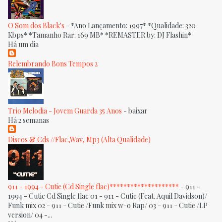
O Som dos Black's
-
*Ano Lançamento: 1997* *Qualidade: 320
Kbps* *Tamanho Rar: 169 MB* *REMASTER by: DJ Flashin*
Há um dia
Relembrando Bons Tempos 2
Trio Melodia - Jovem Guarda 35 Anos
-
baixar
Há 2 semanas
Discos & Cds //Flac,Wav, Mp3 (Alta Qualidade)
911 - 1994 - Cutie (Cd Single flac)********************
-
911 -
1994 - Cutie Cd Single flac 01 - 911 - Cutie (Feat. Aquil Davidson)/
Funk mix 02 - 911 - Cutie /Funk mix w-o Rap/ 03 - 911 - Cutie /LP
version/ 04 -...