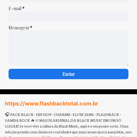
E-mail
*
Mensagem
*
https://www.flashbacktotal.com.br
🎧 PACK BLACK • HIP HOP • CHARME • SLOW JAMS • FLASHBACK •
SAMBA ROCK 🔥 O MAIOR ARSENAL DA BLACK MUSIC EM UM SÓ
LUGAR! Se você vive a cultura da Black Music, aqui é o seu ponto certo. Uma
seleção pesada com clássicos e raridades que marcaram época nas pistas, nos