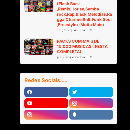
(Flash Back
,Remix,House,Samba
rock,Rap,Black,Melodias,Ra
gga,Charme.RnB,Funk,Soul
,Freestyle e Muito Mais)
3/29/2025 01:44:00 PM
PACKS COM MAIS DE
15.000 MUSICAS ( FESTA
COMPLETA)
5/24/2025 02:07:00 PM
Redes Sociais.....