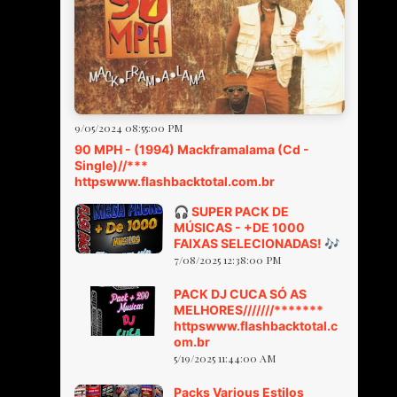
9/05/2024 08:55:00 PM
90 MPH - (1994) Mackframalama (Cd -
Single)//***
httpswww.flashbacktotal.com.br
🎧 SUPER PACK DE
MÚSICAS - +DE 1000
FAIXAS SELECIONADAS! 🎶
7/08/2025 12:38:00 PM
PACK DJ CUCA SÓ AS
MELHORES///////*******
httpswww.flashbacktotal.c
om.br
5/19/2025 11:44:00 AM
Packs Various Estilos