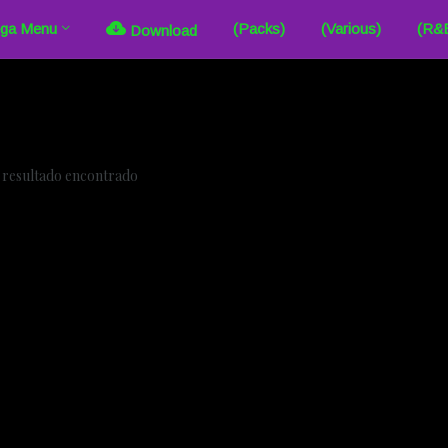
ga Menu
(Packs)
(Various)
(R&
Download
resultado encontrado