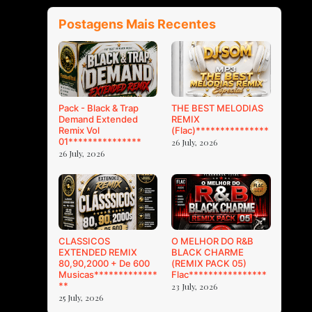
Postagens Mais Recentes
Pack - Black & Trap
THE BEST MELODIAS
Demand Extended
REMIX
Remix Vol
(Flac)***************
01***************
26 July, 2026
26 July, 2026
CLASSICOS
O MELHOR DO R&B
EXTENDED REMIX
BLACK CHARME
80,90,2000 + De 600
(REMIX PACK 05)
Musicas*************
Flac****************
**
23 July, 2026
25 July, 2026