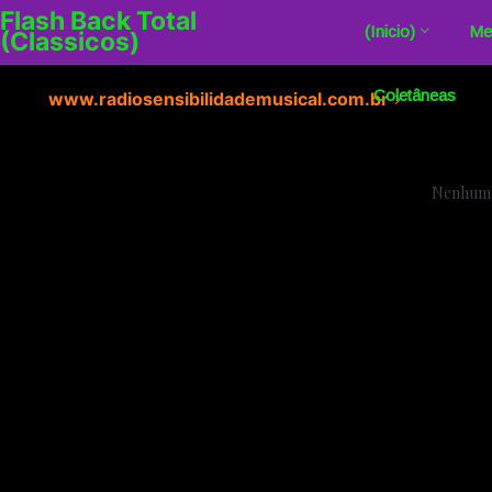
Flash Back Total
(Inicio)
Me
(Classicos)
Coletâneas
www.radiosensibilidademusical.com.br
Nenhum 