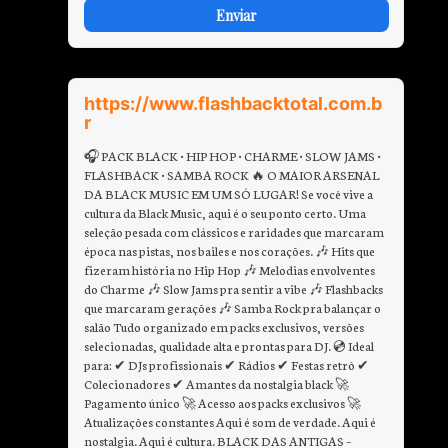
https://www.flashbacktotal.com.b
r
🎧 PACK BLACK • HIP HOP • CHARME • SLOW JAMS •
FLASHBACK • SAMBA ROCK 🔥 O MAIOR ARSENAL
DA BLACK MUSIC EM UM SÓ LUGAR! Se você vive a
cultura da Black Music, aqui é o seu ponto certo. Uma
seleção pesada com clássicos e raridades que marcaram
época nas pistas, nos bailes e nos corações. 🎶 Hits que
fizeram história no Hip Hop 🎶 Melodias envolventes
do Charme 🎶 Slow Jams pra sentir a vibe 🎶 Flashbacks
que marcaram gerações 🎶 Samba Rock pra balançar o
salão Tudo organizado em packs exclusivos, versões
selecionadas, qualidade alta e prontas para DJ. 💿 Ideal
para: ✔ DJs profissionais ✔ Rádios ✔ Festas retrô ✔
Colecionadores ✔ Amantes da nostalgia black 🚀
Pagamento único 🚀 Acesso aos packs exclusivos 🚀
Atualizações constantes Aqui é som de verdade. Aqui é
nostalgia. Aqui é cultura. BLACK DAS ANTIGAS –