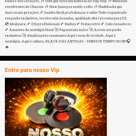
bailes e nos corações. 🎶 Hits que fizeram história no Hip Hop 🎶 Melodias
envolventes do Charme 🎶 Slow Jams pra sentir a vibe 🎶 Flashbacks que
marcaram gerações 🎶 Samba Rock pra balançar o salão Tudo organizado
em packs exclusivos, versões selecionadas, qualidade alta e prontas para DJ.
💿 Ideal para: ✔ DJs profissionais ✔ Rádios ✔ Festas retrô ✔ Colecionadores
✔ Amantes da nostalgia black 🚀 Pagamento único 🚀 Acesso aos packs
exclusivos 🚀 Atualizações constantes Aqui é som de verdade. Aqui é
nostalgia. Aqui é cultura. BLACK DAS ANTIGAS – SENHOR TEMPO BOM 🎧
🔥
Entre para nosso Vip