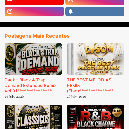
Postagens Mais Recentes
Pack - Black & Trap
THE BEST MELODIAS
Demand Extended Remix
REMIX
Vol 01***************
(Flac)***************
26 July, 2026
26 July, 2026