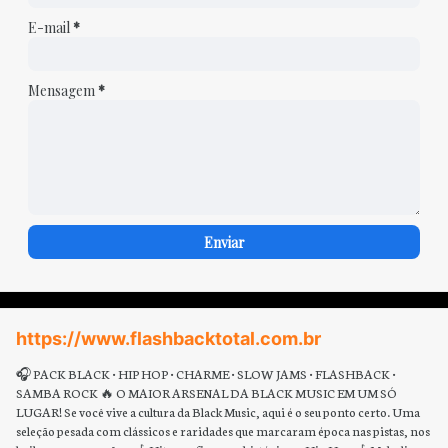
E-mail
*
Mensagem
*
https://www.flashbacktotal.com.br
🎧 PACK BLACK • HIP HOP • CHARME • SLOW JAMS • FLASHBACK •
SAMBA ROCK 🔥 O MAIOR ARSENAL DA BLACK MUSIC EM UM SÓ
LUGAR! Se você vive a cultura da Black Music, aqui é o seu ponto certo. Uma
seleção pesada com clássicos e raridades que marcaram época nas pistas, nos