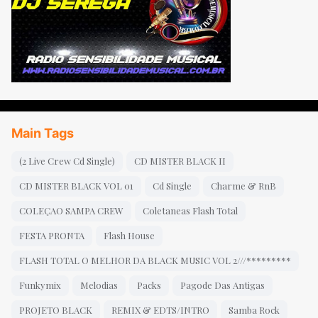
Main Tags
(2 Live Crew Cd Single)
CD MISTER BLACK II
CD MISTER BLACK VOL 01
Cd Single
Charme & RnB
COLEÇAO SAMPA CREW
Coletaneas Flash Total
FESTA PRONTA
Flash House
FLASH TOTAL O MELHOR DA BLACK MUSIC VOL 2///*********
Funkymix
Melodias
Packs
Pagode Das Antigas
PROJETO BLACK
REMIX & EDTS/INTRO
Samba Rock