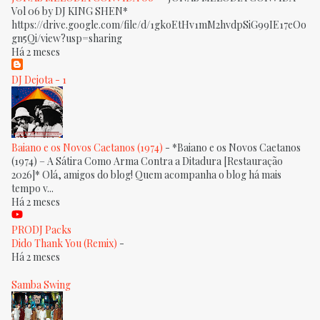
Vol 06 by DJ KING SHEN*
https://drive.google.com/file/d/1gkoEtHv1mM2hvdpSiG99IE17eOo
gn5Qi/view?usp=sharing
Há 2 meses
DJ Dejota - 1
Baiano e os Novos Caetanos (1974)
-
*Baiano e os Novos Caetanos
(1974) – A Sátira Como Arma Contra a Ditadura [Restauração
2026]* Olá, amigos do blog! Quem acompanha o blog há mais
tempo v...
Há 2 meses
PRODJ Packs
Dido Thank You (Remix)
-
Há 2 meses
Samba Swing