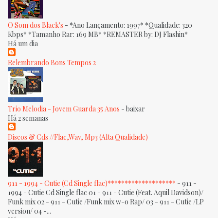
O Som dos Black's
-
*Ano Lançamento: 1997* *Qualidade: 320
Kbps* *Tamanho Rar: 169 MB* *REMASTER by: DJ Flashin*
Há um dia
Relembrando Bons Tempos 2
Trio Melodia - Jovem Guarda 35 Anos
-
baixar
Há 2 semanas
Discos & Cds //Flac,Wav, Mp3 (Alta Qualidade)
911 - 1994 - Cutie (Cd Single flac)********************
-
911 -
1994 - Cutie Cd Single flac 01 - 911 - Cutie (Feat. Aquil Davidson)/
Funk mix 02 - 911 - Cutie /Funk mix w-o Rap/ 03 - 911 - Cutie /LP
version/ 04 -...