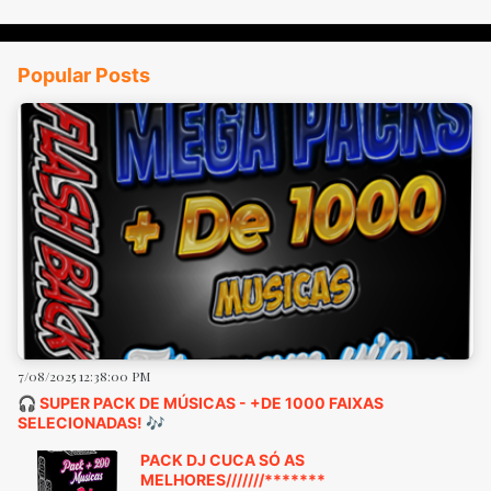
Popular Posts
7/08/2025 12:38:00 PM
🎧 SUPER PACK DE MÚSICAS - +DE 1000 FAIXAS
SELECIONADAS! 🎶
PACK DJ CUCA SÓ AS
MELHORES///////*******