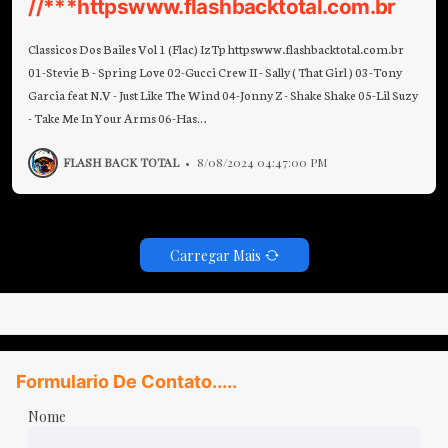
//***httpswww.flashbacktotal.com.br
Classicos Dos Bailes Vol 1 (Flac) IzTp httpswww.flashbacktotal.com.br
01-Stevie B - Spring Love 02-Gucci Crew II - Sally ( That Girl ) 03-Tony
Garcia feat N.V - Just Like The Wind 04-Jonny Z - Shake Shake 05-Lil Suzy
- Take Me In Your Arms 06-Has…
FLASH BACK TOTAL
•
8/08/2024 04:47:00 PM
Carregar Mais
Formulario De Contato.....
Nome