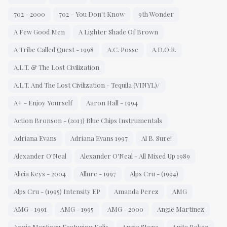
702 - 2000
702 – You Don't Know
9th Wonder
A Few Good Men
A Lighter Shade Of Brown
A Tribe Called Quest - 1998
A.C. Posse
A.D.O.R.
A.L.T. & The Lost Civilization
A.L.T. And The Lost Civilization - Tequila (VINYL)/
A+ - Enjoy Yourself
Aaron Hall - 1994
Action Bronson - (2013) Blue Chips Instrumentals
Adriana Evans
Adriana Evans 1997
Al B. Sure!
Alexander O'Neal
Alexander O'Neal - All Mixed Up 1989
Alicia Keys - 2004
Allure - 1997
Alps Cru - (1994)
Alps Cru - (1995) Intensity EP
Amanda Perez
AMG
AMG - 1991
AMG - 1995
AMG - 2000
Angie Martinez
Angie Martinez Featuring Kelis
Angie Stone
Anita Baker