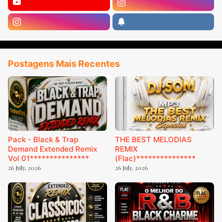
Postagens Mais Recentes
Pack - Black & Trap
THE BEST MELODIAS
Demand Extended Remix
REMIX
Vol 01***************
(Flac)***************
26 July, 2026
26 July, 2026