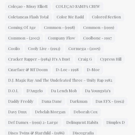
Coleçao - Missy Elliott
COLEÇAO SAMPA CREW
Coletaneas Flash Total
Color Me Badd
Colored Section
Coming Of Age
Common - (1998)
Common - (1999)
Common - (2002)
Company Flow
Coolbone - 1997
Coolio
Cooly Live - (1992)
Cormega - (2005)
Cracker Rapper - (1984) It's A Bust
Craig G
Cypress Hill
Czarface & Mf Doom
D-Loc - 1998
D-Moe
D.J. Magic Ray And The Undefeated Three – Unity Rap 1982
D.O.I.
D'Angelo
Da Lench Mob
Da Youngsta's
Daddy Freddy
Dana Dane
Darkman
Das EFX - (1992)
Davy Dmx
Debelah Morgan
Deborah Cox
Def Dames - (1991) 2- Large
Delinquent Habits
Dimples D
Disco Twins & Starchild - (1986)
Discografia