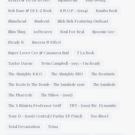
Rob Base & DJ E-Z Rock
S.N.O.P. - (1994)
Samba Rock
Shinehead
Sindecut
Slick Rick Featuring OutKast
Slim Thug
softwares
Soul For Real
Spoonie Gee
Steady B
Success N Effect
Super Lover Cee & Casanova Rud
T La Rock
Taylor Dayne
Tevin Campbell - 1993 - I'm Ready
The Almighty R.S.O.
The Almighty RSO
The Beatnuts
The Beats Is The Bomb - The Jazzhole 1996
The Jazzhole
The Pharcyde
The Phlow - (1995)
The X Minista Professor Griff
TNT - (1991) Mr. Dynamite
Tony D - (1995) Central J Parlay EP (Vinyl)
Too Short
Total Devastation
Trina