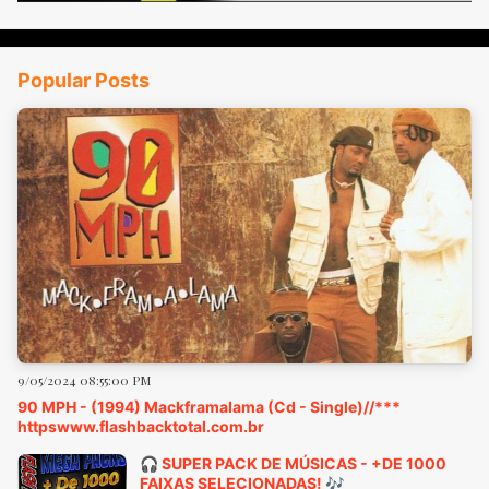
Popular Posts
9/05/2024 08:55:00 PM
90 MPH - (1994) Mackframalama (Cd - Single)//***
httpswww.flashbacktotal.com.br
🎧 SUPER PACK DE MÚSICAS - +DE 1000
FAIXAS SELECIONADAS! 🎶