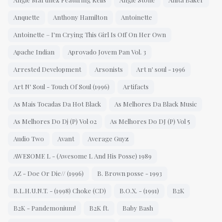
Anquette
Anthony Hamilton
Antoinette
Antoinette – I'm Crying This Girl Is Off On Her Own
Apache Indian
Aprovado Jovem Pan Vol. 3
Arrested Development
Arsonists
Art n' soul - 1996
Art N' Soul - Touch Of Soul (1996)
Artifacts
As Mais Tocadas Da Hot Black
As Melhores Da Black Music
As Melhores Do Dj (P) Vol 02
As Melhores Do DJ (P) Vol 5
Audio Two
Avant
Average Guyz
AWESOME L - (Awesome L And His Posse) 1989
AZ - Doe Or Die// (1996)
B. Brown posse - 1993
B.L.H.U.N.T. - (1998) Choke (CD)
B.O.X. - (1991)
B2K
B2K - Pandemonium!
B2K ft.
Baby Bash