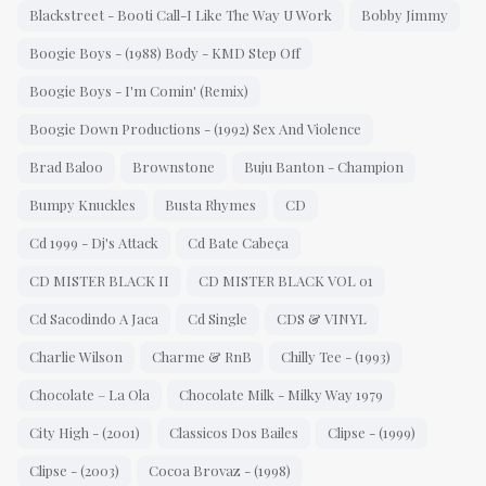
Blackstreet - Booti Call-I Like The Way U Work
Bobby Jimmy
Boogie Boys ‎- (1988) Body - KMD Step Off
Boogie Boys - I'm Comin' (Remix)
Boogie Down Productions - (1992) Sex And Violence
Brad Baloo
Brownstone
Buju Banton - Champion
Bumpy Knuckles
Busta Rhymes
CD
Cd 1999 - Dj's Attack
Cd Bate Cabeça
CD MISTER BLACK II
CD MISTER BLACK VOL 01
Cd Sacodindo A Jaca
Cd Single
CDS & VINYL
Charlie Wilson
Charme & RnB
Chilly Tee - (1993)
Chocolate ‎– La Ola
Chocolate Milk - Milky Way 1979
City High - (2001)
Classicos Dos Bailes
Clipse - (1999)
Clipse - (2003)
Cocoa Brovaz - (1998)