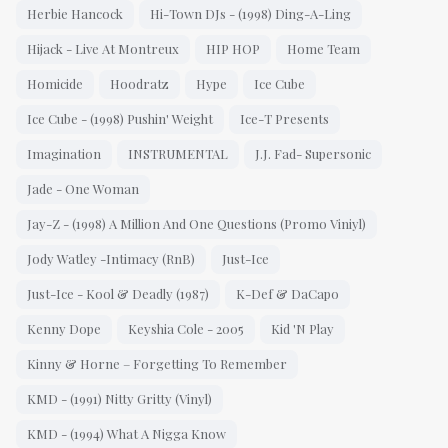
Herbie Hancock
Hi-Town DJs - (1998) Ding-A-Ling
Hijack - Live At Montreux
HIP HOP
Home Team
Homicide
Hoodratz
Hype
Ice Cube
Ice Cube - (1998) Pushin' Weight
Ice-T Presents
Imagination
INSTRUMENTAL
J.J. Fad- Supersonic
Jade - One Woman
Jay-Z - (1998) A Million And One Questions (Promo Viniyl)
Jody Watley -Intimacy (RnB)
Just-Ice
Just-Ice - Kool & Deadly (1987)
K-Def & DaCapo
Kenny Dope
Keyshia Cole - 2005
Kid 'N Play
Kinny & Horne – Forgetting To Remember
KMD - (1991) Nitty Gritty (Vinyl)
KMD - (1994) What A Nigga Know