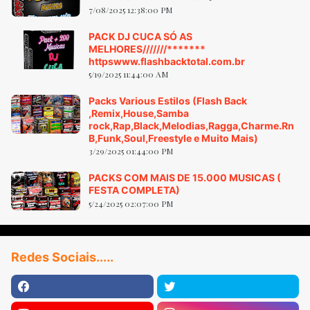
7/08/2025 12:38:00 PM
PACK DJ CUCA SÓ AS
MELHORES///////*******
httpswww.flashbacktotal.com.br
5/19/2025 11:44:00 AM
Packs Various Estilos (Flash Back
,Remix,House,Samba
rock,Rap,Black,Melodias,Ragga,Charme.Rn
B,Funk,Soul,Freestyle e Muito Mais)
3/29/2025 01:44:00 PM
PACKS COM MAIS DE 15.000 MUSICAS (
FESTA COMPLETA)
5/24/2025 02:07:00 PM
Redes Sociais.....