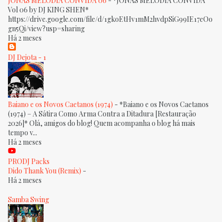
JONAS MELODIA CONVIDA 06
-
*JONAS MELODIA CONVIDA
Vol 06 by DJ KING SHEN*
https://drive.google.com/file/d/1gkoEtHv1mM2hvdpSiG99IE17eOo
gn5Qi/view?usp=sharing
Há 2 meses
DJ Dejota - 1
Baiano e os Novos Caetanos (1974)
-
*Baiano e os Novos Caetanos
(1974) – A Sátira Como Arma Contra a Ditadura [Restauração
2026]* Olá, amigos do blog! Quem acompanha o blog há mais
tempo v...
Há 2 meses
PRODJ Packs
Dido Thank You (Remix)
-
Há 2 meses
Samba Swing