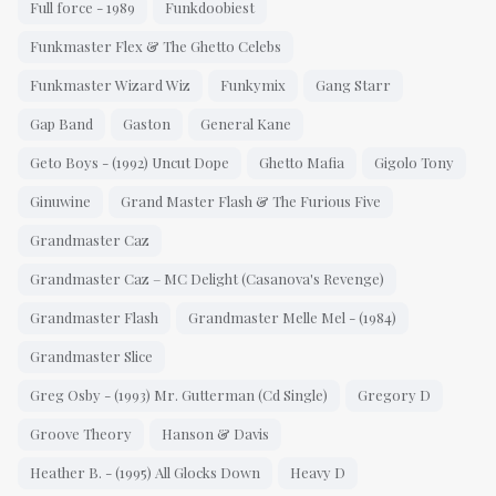
Full force - 1989
Funkdoobiest
Funkmaster Flex & The Ghetto Celebs
Funkmaster Wizard Wiz
Funkymix
Gang Starr
Gap Band
Gaston
General Kane
Geto Boys - (1992) Uncut Dope
Ghetto Mafia
Gigolo Tony
Ginuwine
Grand Master Flash & The Furious Five
Grandmaster Caz
Grandmaster Caz – MC Delight (Casanova's Revenge)
Grandmaster Flash
Grandmaster Melle Mel - (1984)
Grandmaster Slice
Greg Osby - (1993) Mr. Gutterman (Cd Single)
Gregory D
Groove Theory
Hanson & Davis
Heather B. - (1995) All Glocks Down
Heavy D