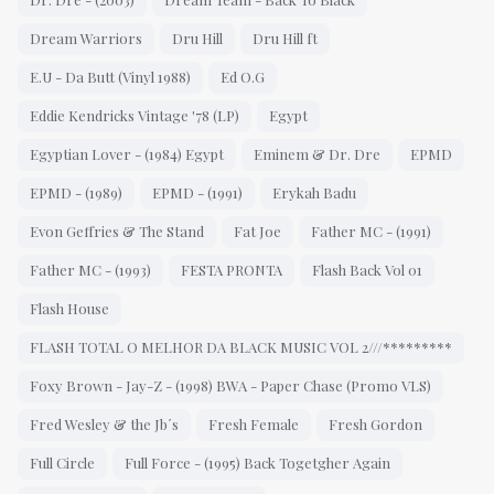
Dream Warriors
Dru Hill
Dru Hill ft
E.U - Da Butt (Vinyl 1988)
Ed O.G
Eddie Kendricks Vintage '78 (LP)
Egypt
Egyptian Lover - (1984) Egypt
Eminem & Dr. Dre
EPMD
EPMD - (1989)
EPMD - (1991)
Erykah Badu
Evon Geffries & The Stand
Fat Joe
Father MC - (1991)
Father MC - (1993)
FESTA PRONTA
Flash Back Vol 01
Flash House
FLASH TOTAL O MELHOR DA BLACK MUSIC VOL 2///*********
Foxy Brown - Jay-Z - (1998) BWA - Paper Chase (Promo VLS)
Fred Wesley & the Jb΄s
Fresh Female
Fresh Gordon
Full Circle
Full Force - (1995) Back Togetgher Again