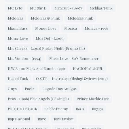
MC Lyte
MC Shy D
McGruff - (1997)
Meldias/Funk
Melodias
Melodias & Funk
Melodias/Funk
Miami Bass
Money Love
Monica
Monica - 1996
Monie Love
Mos Def - (2000)
Mr. Cheeks - (2002) Friday Night (Promo Cd)
Mr. Voodoo - (1994)
Music Love - 80's Remember
N.W.A. 100 Miles And Runnin' 1990
NACIONAL SOUL
Naked Funk
O.S.T.R. - Instrukcja Obsługi Swirow (2019)
Onyx
Packs
Pagode Das Antigas
Pras - (1998) Blue Angels (Cd Single)
Prince Markie Dee
PROJETO BLACK
Public Enemy
R&B
Ragga
Rap Nacional
Rare
Raw Fusion
REMIX & EDTS/INTRO
Ripados djs
RnB-Swing