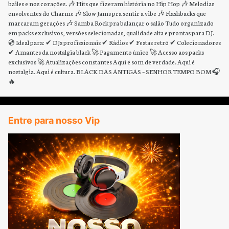
bailes e nos corações. 🎶 Hits que fizeram história no Hip Hop 🎶 Melodias
envolventes do Charme 🎶 Slow Jams pra sentir a vibe 🎶 Flashbacks que
marcaram gerações 🎶 Samba Rock pra balançar o salão Tudo organizado
em packs exclusivos, versões selecionadas, qualidade alta e prontas para DJ.
💿 Ideal para: ✔ DJs profissionais ✔ Rádios ✔ Festas retrô ✔ Colecionadores
✔ Amantes da nostalgia black 🚀 Pagamento único 🚀 Acesso aos packs
exclusivos 🚀 Atualizações constantes Aqui é som de verdade. Aqui é
nostalgia. Aqui é cultura. BLACK DAS ANTIGAS – SENHOR TEMPO BOM 🎧
🔥
Entre para nosso Vip