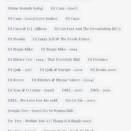
Divine Sounds (1984)
DJ Cam - (1997)
DJ Cam - (2002) Love Junkee
DJ Cuca
DJ Cuca & D.J. Adilson
DJ Cut Fast And The Devastating MC's
DJ Honda
DJ Jazzy Jeff & The Fresh Prince
DJ Magic Mike
DJ Magic Mike - 1994
DJ Mister Cee - 1994 - That Freestyle Shit
DJ Premier
DJ Quik - 2017
DJ Quik & Kurupt - 2009
DJ Remix 2000
DJ Screw
DJ Stitches & Rhyme Valore - (2014)
DJ Yess & D Crime - (1995)
DMX - 2007
DMX - 2010
DMX – No Love For Me 1988
Do Or Die - 2003
Dougie Dee - (1993) Do Ya Wanna Ride
Dr. Dre - Nuthin' But A G Thang (Cd Single 1993)
Dr. Dre - (2003)
Dream Team - Back To Black