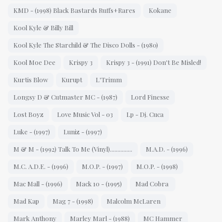
KMD - (1998) Black Bastards Ruffs+Rares
Kokane
Kool Kyle & Billy Bill
Kool Kyle The Starchild & The Disco Dolls - (1980)
Kool Moe Dee
Krispy 3
Krispy 3 - (1991) Don't Be Misled!
Kurtis Blow
Kurupt
L'Trimm
Longsy D & Cutmaster MC - (1987)
Lord Finesse
Lost Boyz
Love Music Vol - 03
Lp - Dj. Cuca
Luke - (1997)
Luniz - (1997)
M & M - (1992) Talk To Me (Vinyl)...............
M.A.D. - (1996)
M.C. A.D.E. - (1996)
M.O.P. - (1997)
M.O.P. - (1998)
Mac Mall - (1996)
Mack 10 - (1995)
Mad Cobra ‎
Mad Kap
Mag 7 - (1998)
Malcolm McLaren
Mark Anthony
Marley Marl - (1988)
MC Hammer