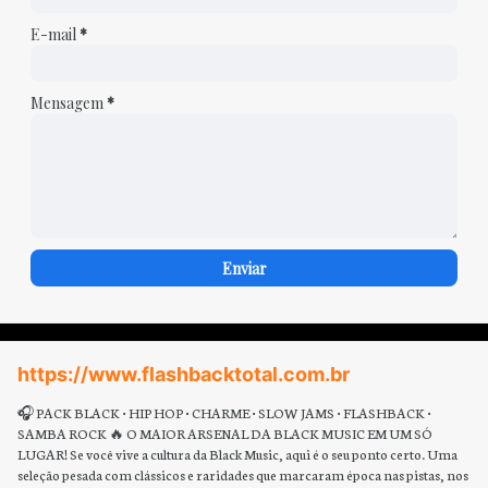
E-mail
*
Mensagem
*
https://www.flashbacktotal.com.br
🎧 PACK BLACK • HIP HOP • CHARME • SLOW JAMS • FLASHBACK •
SAMBA ROCK 🔥 O MAIOR ARSENAL DA BLACK MUSIC EM UM SÓ
LUGAR! Se você vive a cultura da Black Music, aqui é o seu ponto certo. Uma
seleção pesada com clássicos e raridades que marcaram época nas pistas, nos