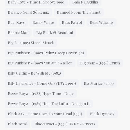
Baby Love - Time II Groove 1990
Bala Na Agulha
Balanço Geral Só Remix
Banned From The Planet
Bar-Kays
Barry White
Bass Patrol
Beau Williams
Beenie Man
Big Black & Beautiful
Big L - (1995) Street Struck
Big Punisher - (1997) Twinz (Deep Cover '98)
Big Punisher - (1997) You Ain't A Killer
Big Shug - (1996) Crush
Billy Griffin - Be With Me (1982)
Billy Lawrence - Come On (VINYL 1997)
Biz Markie - 1999
Bizzie Boyz - (1988) Hype Time - Dope
Bizzie Boyz - (1989) Hold The Lafta - Droppin It
Black A.G. - Fame Goes To Your Head (1991)
Black Dynasty
Black Total
Blackstract - (1996) BKNY - Streets