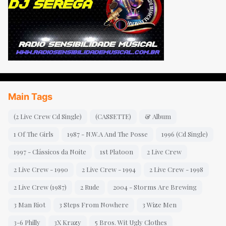
Main Tags
(2 Live Crew Cd Single)
(CASSETTE)
& Album
1 Of The Girls
1987 - N.W.A And The Posse
1996 (Cd Single)
1997 - Clássicos da Noite
1st Platoon
2 Live Crew
2 Live Crew - 1990
2 Live Crew - 1994
2 Live Crew - 1998
2 Live Crew (1987)
2 Rude
2004 - Storms Are Brewing
3 Man Riot
3 Steps From Nowhere
3 Wize Men
3-6 Philly
3X Krazy
5 Bros. Wit Ugly Clothes