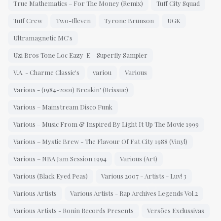
True Mathematics – For The Money (Remix)
Tuff City Squad
Tuff Crew
Two-Illeven
Tyrone Brunson
UGK
Ultramagnetic MC's
Uzi Bros Tone Lōc Eazy-E – Superfly Sampler
V.A. - Charme Classic's
variou
Various
Various - (1984-2001) Breakin' (Reissue)
Various – Mainstream Disco Funk
Various – Music From & Inspired By Light It Up The Movie 1999
Various – Mystic Brew - The Flavour Of Fat City 1988 (Vinyl)
Various – NBA Jam Session 1994
Various (Art)
Various (Black Eyed Peas)
Various 2007 - Artists - Luv! 3
Various Artists
Various Artists - Rap Archives Legends Vol.2
Various Artists - Ronin Records Presents
Versões Exclussivas